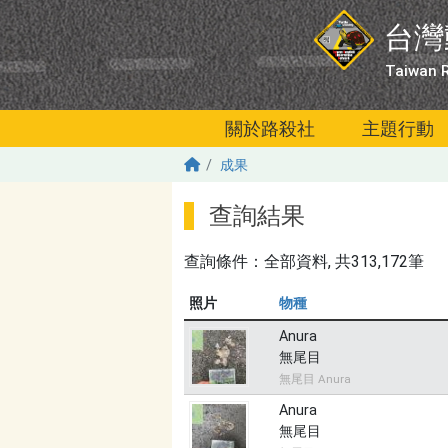
移至主內容
台灣
Taiwan R
關於路殺社
主題行動
成果
查詢結果
查詢條件：
全部資料
, 共313,172筆
照片
物種
Anura
無尾目
無尾目 Anura
Anura
無尾目