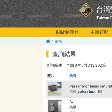
移至主內容
台灣
Taiwan R
關於路殺社
主題行動
成果
查詢結果
查詢條件：
全部資料
, 共313,302筆
照片
物種
Passer montanus satura
麻雀(saturatus亞種)
Aves
鳥綱