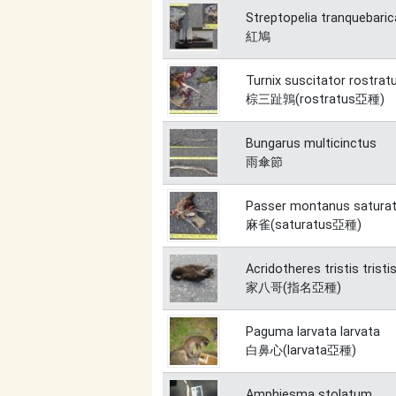
Streptopelia tranquebaric
紅鳩
Turnix suscitator rostrat
棕三趾鶉(rostratus亞種)
Bungarus multicinctus
雨傘節
Passer montanus satura
麻雀(saturatus亞種)
Acridotheres tristis tristi
家八哥(指名亞種)
Paguma larvata larvata
白鼻心(larvata亞種)
Amphiesma stolatum