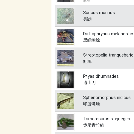
麻雀
Suncus murinus
臭鼩
Duttaphrynus melanostic
黑眶蟾蜍
Streptopelia tranquebaric
紅鳩
Ptyas dhumnades
過山刀
Sphenomorphus indicus
印度蜓蜥
Trimeresurus stejnegeri
赤尾青竹絲