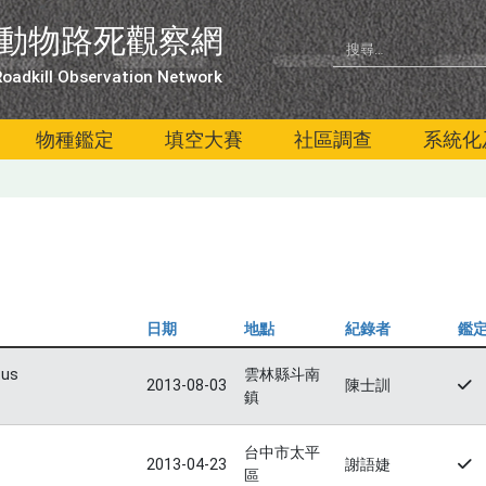
動物路死觀察網
oadkill Observation Network
物種鑑定
填空大賽
社區調查
系統化
日期
地點
紀錄者
鑑
tus
雲林縣斗南
2013-08-03
陳士訓
鎮
台中市太平
2013-04-23
謝語婕
區