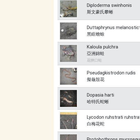
Diploderma swinhonis
斯文豪氏攀蜥
Duttaphrynus melanostic
黑眶蟾蜍
Kaloula pulchra
亞洲錦蛙
花狹口蛙
Pseudagkistrodon rudis
擬龜殼花
Dopasia harti
哈特氏蛇蜥
Lycodon ruhstrati ruhstra
白梅花蛇
Protobothrops mucrosq