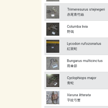
Trimeresurus stejnegeri
赤尾青竹絲
Columba livia
野鴿
Lycodon rufozonatus
紅斑蛇
Bungarus multicinctus
雨傘節
Cyclophiops major
青蛇
Varuna litterata
字紋弓蟹