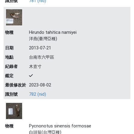
識別號
781 (nid)
物種
Hirundo tahitica namiyei
洋燕(臺灣亞種)
日期
2013-07-21
地點
台南市六甲區
紀錄者
木壴寸
鑑定
最後修改於
2023-08-02
識別號
782 (nid)
物種
Pycnonotus sinensis formosae
白頭翁(台灣亞種)