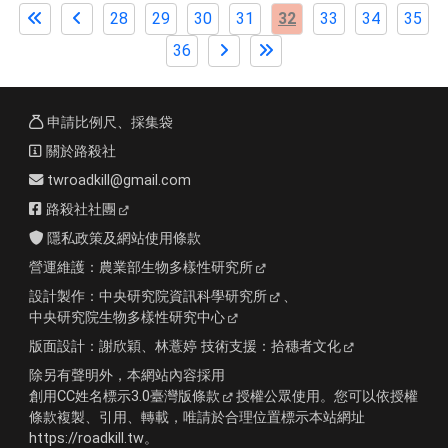
28
29
30
31
32
33
34
35
36
申請比例尺、採集袋
關於路殺社
twroadkill@gmail.com
路殺社社團
隱私政策及網站使用條款
營運維護：
農業部生物多樣性研究所
設計製作：
中央研究院資訊科學研究所
、
中央研究院生物多樣性研究中心
版面設計：
謝欣穎、林薏婷
技術支援：
拾穗者文化
除另有聲明外，本網站內容採用
創用CC姓名標示3.0臺灣版條款
授權公眾使用。您可以依授權
條款複製、引用、轉載，唯請於合理位置標示本站網址
https://roadkill.tw。