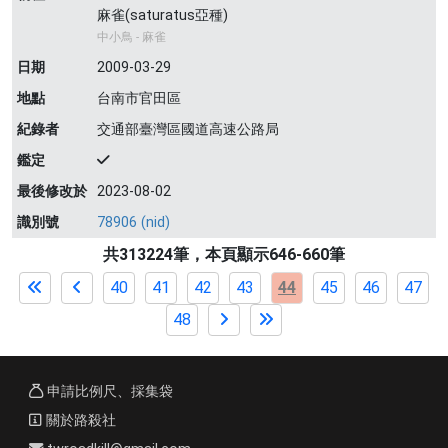
麻雀(saturatus亞種)
中小鳥 - 麻雀
日期
2009-03-29
地點
台南市官田區
紀錄者
交通部臺灣區國道高速公路局
鑑定
最後修改於
2023-08-02
識別號
78906 (nid)
共313224筆，本頁顯示646-660筆
40
41
42
43
44
45
46
47
48
申請比例尺、採集袋
關於路殺社