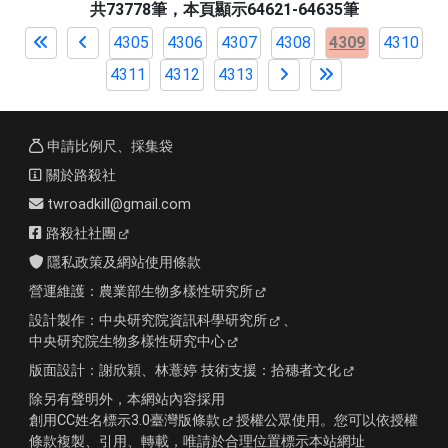
共73778筆，本頁顯示64621-64635筆
4305
4306
4307
4308
4309
4310
4311
4312
4313
申請比例尺、採集袋
關於路殺社
twroadkill@gmail.com
路殺社社團
隱私政策及網站使用條款
營運維護：
農業部生物多樣性研究所
設計製作：
中央研究院資訊科學研究所
、
中央研究院生物多樣性研究中心
版面設計：
謝欣穎、林薏婷
技術支援：
拾穗者文化
除另有聲明外，本網站內容採用
創用CC姓名標示3.0臺灣版條款
授權公眾使用。您可以依授權
條款複製、引用、轉載，唯請於合理位置標示本站網址