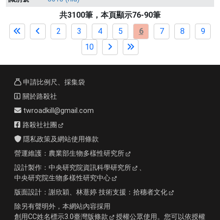
共3100筆，本頁顯示76-90筆
2
3
4
5
6
7
8
9
10
申請比例尺、採集袋
關於路殺社
twroadkill@gmail.com
路殺社社團
隱私政策及網站使用條款
營運維護：
農業部生物多樣性研究所
設計製作：
中央研究院資訊科學研究所
、
中央研究院生物多樣性研究中心
版面設計：
謝欣穎、林薏婷
技術支援：
拾穗者文化
除另有聲明外，本網站內容採用
創用CC姓名標示3.0臺灣版條款
授權公眾使用。您可以依授權