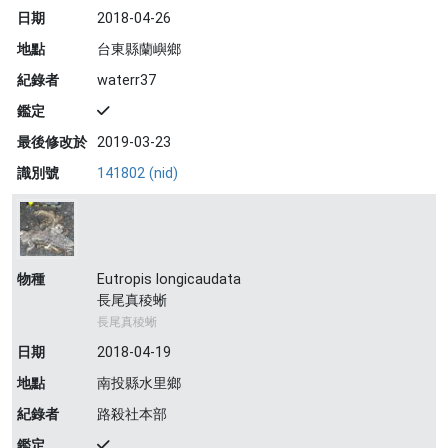
日期
2018-04-26
地點
台東縣蘭嶼鄉
紀錄者
waterr37
鑑定
最後修改於
2019-03-23
識別號
141802 (nid)
物種
Eutropis longicaudata
長尾真稜蜥
長尾真稜蜥
日期
2018-04-19
地點
南投縣水里鄉
紀錄者
路殺社本部
鑑定