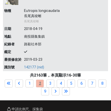
物種
Eutropis longicaudata
長尾真稜蜥
長尾真稜蜥
日期
2018-04-19
地點
南投縣集集鎮
紀錄者
路殺社本部
鑑定
最後修改於
2019-03-23
識別號
142177 (nid)
共2163筆，本頁顯示16-30筆
1
2
3
4
5
6
7
8
9
申請比例尺、採集袋