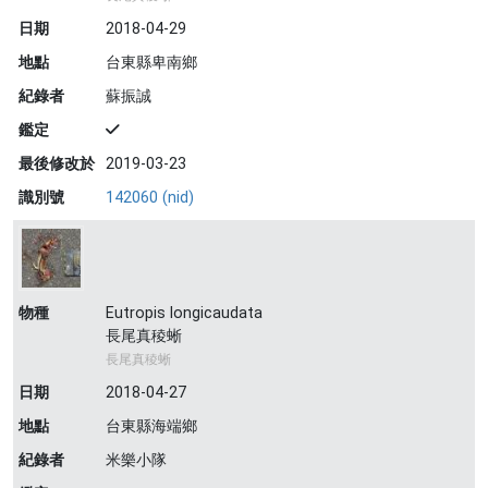
日期
2018-04-29
地點
台東縣卑南鄉
紀錄者
蘇振誠
鑑定
最後修改於
2019-03-23
識別號
142060 (nid)
物種
Eutropis longicaudata
長尾真稜蜥
長尾真稜蜥
日期
2018-04-27
地點
台東縣海端鄉
紀錄者
米樂小隊