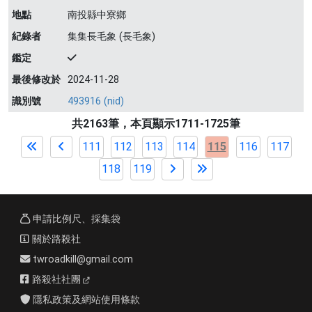
地點
南投縣中寮鄉
紀錄者
集集長毛象 (長毛象)
鑑定
最後修改於
2024-11-28
識別號
493916 (nid)
共2163筆，本頁顯示1711-1725筆
111
112
113
114
115
116
117
118
119
申請比例尺、採集袋
關於路殺社
twroadkill@gmail.com
路殺社社團
隱私政策及網站使用條款