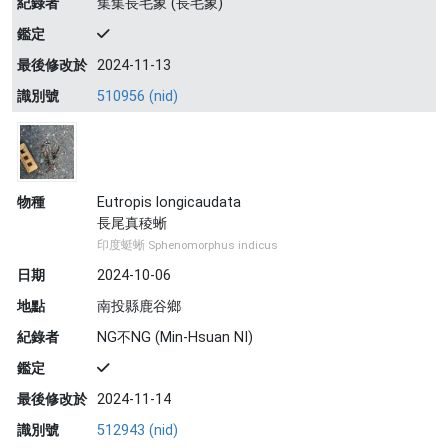
紀錄者
集集長毛象 (長毛象)
鑑定
最後修改於
2024-11-13
識別號
510956 (nid)
物種
Eutropis longicaudata
長尾真稜蜥
印度蜓蜥 Sphenomorphus indicus
日期
2024-10-06
地點
南投縣鹿谷鄉
紀錄者
NG不NG (Min-Hsuan NI)
鑑定
最後修改於
2024-11-14
識別號
512943 (nid)