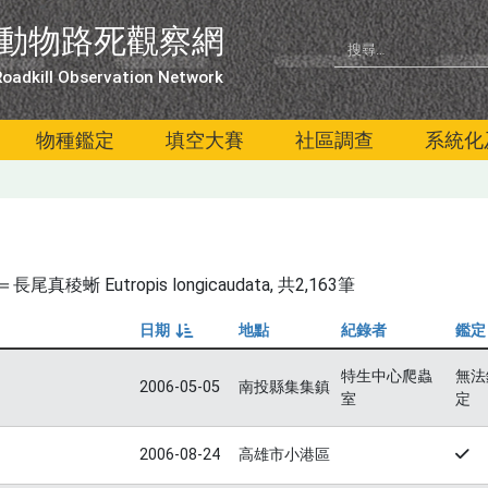
動物路死觀察網
oadkill Observation Network
物種鑑定
填空大賽
社區調查
系統化
蜥 Eutropis longicaudata
, 共2,163筆
日期
地點
紀錄者
鑑定
由小到大
特生中心爬蟲
無法
2006-05-05
南投縣集集鎮
室
定
2006-08-24
高雄市小港區