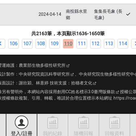
南投縣水里
集集長毛象 (長
2024-04-14
鄉
毛象)
共2163筆，本頁顯示1636-1650筆
106
107
108
109
110
111
112
113
114
營運維護：
農業部生物多樣性研究所
設計製作：
中央研究院資訊科學研究所
、
中央研究院生物多樣性研究中
版面設計：
謝欣穎、林薏婷
技術支援：
拾穗者文化
除另有聲明外，本網站內容採用
創用CC姓名標示3.0臺灣版條款
授權公
依授權條款複製、引用、轉載，唯請於合理位置標示本站網址 https://roadki
登入/註冊
我的紀錄
隨機回報
回報資料