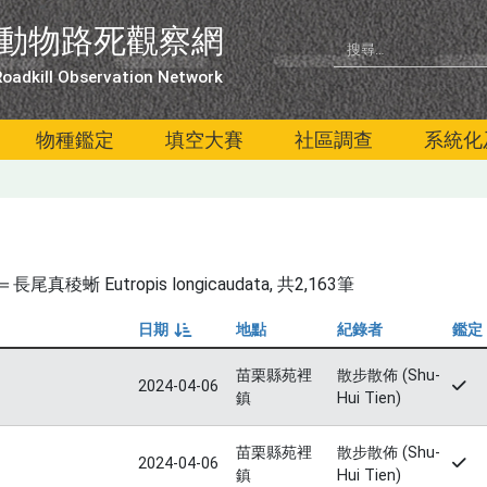
動物路死觀察網
oadkill Observation Network
物種鑑定
填空大賽
社區調查
系統化
蜥 Eutropis longicaudata
, 共2,163筆
日期
地點
紀錄者
鑑定
由小到大
苗栗縣苑裡
散步散佈 (Shu-
2024-04-06
鎮
Hui Tien)
苗栗縣苑裡
散步散佈 (Shu-
2024-04-06
鎮
Hui Tien)