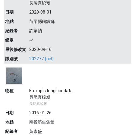
長尾真稜蜥
日期
2020-08-01
地點
苗栗縣銅鑼鄉
紀錄者
許家禎
鑑定
最後修改於
2020-09-16
識別號
202277 (nid)
物種
Eutropis longicaudata
長尾真稜蜥
長尾真稜蜥
日期
2016-01-26
地點
南投縣集集鎮
紀錄者
黃崇盛