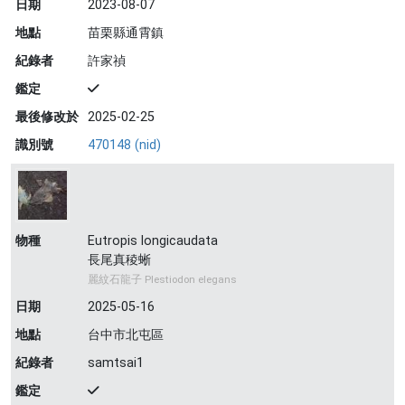
日期
2023-08-07
地點
苗栗縣通霄鎮
紀錄者
許家禎
鑑定
最後修改於
2025-02-25
識別號
470148 (nid)
物種
Eutropis longicaudata
長尾真稜蜥
麗紋石龍子 Plestiodon elegans
日期
2025-05-16
地點
台中市北屯區
紀錄者
samtsai1
鑑定