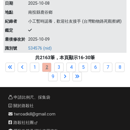
日期
2025-10-08
地點
南投縣鹿谷鄉
紀錄者
小工暫時認養，歡迎社友接手 (台灣動物路死觀察網)
鑑定
最後修改於
2025-10-09
識別號
534576 (nid)
共2163筆，本頁顯示16-30筆
1
2
3
4
5
6
7
8
9
申請比例尺、採集袋
關於路殺社
twroadkill@gmail.com
路殺社社團