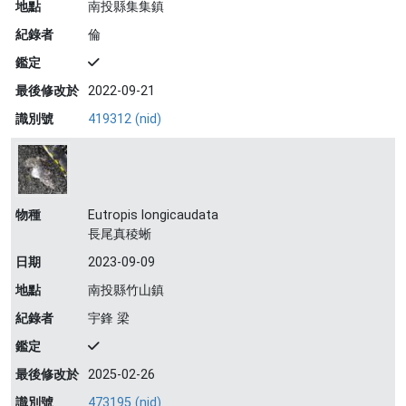
地點
南投縣集集鎮
紀錄者
倫
鑑定
最後修改於
2022-09-21
識別號
419312 (nid)
物種
Eutropis longicaudata
長尾真稜蜥
日期
2023-09-09
地點
南投縣竹山鎮
紀錄者
宇鋒 梁
鑑定
最後修改於
2025-02-26
識別號
473195 (nid)