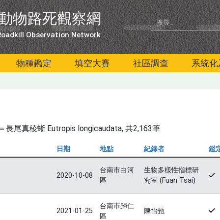
動物路死觀察網
oadkill Observation Network
物種鑑定
填空大賽
社區調查
系統化
蜥 Eutropis longicaudata
, 共2,163筆
日期
地點
紀錄者
鑑
台南市白河
生物多樣性指標研
2020-10-08
區
究室 (Fuan Tsai)
台南市歸仁
2021-01-25
陳怡甄
區