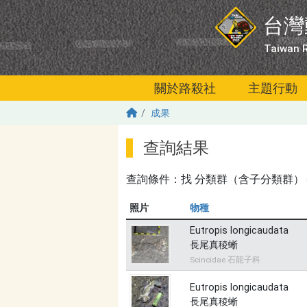
移至主內容
台灣
Taiwan R
關於路殺社
主題行動
成果
查詢結果
查詢條件：找
分類群（含子分類群）＝長尾真稜
照片
物種
Eutropis longicaudata
長尾真稜蜥
Scincidae 石龍子科
Eutropis longicaudata
長尾真稜蜥