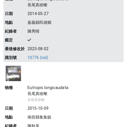
長尾真稜蜥
日期
2014-05-27
地點
嘉義縣民雄鄉
紀錄者
陳秀晴
鑑定
最後修改於
2023-08-02
識別號
10776 (nid)
物種
Eutropis longicaudata
長尾真稜蜥
長尾真稜蜥
日期
2015-10-09
地點
南投縣集集鎮
紀錄者
陳秋美