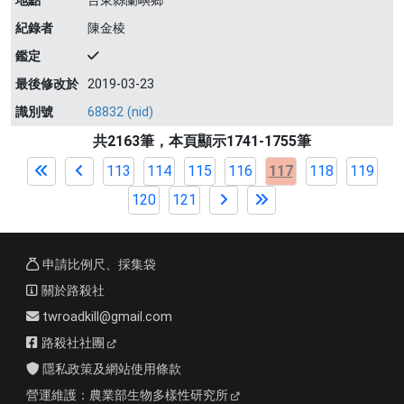
地點
台東縣蘭嶼鄉
紀錄者
陳金棱
鑑定
最後修改於
2019-03-23
識別號
68832 (nid)
共2163筆，本頁顯示1741-1755筆
113
114
115
116
117
118
119
120
121
申請比例尺、採集袋
關於路殺社
twroadkill@gmail.com
路殺社社團
隱私政策及網站使用條款
營運維護：
農業部生物多樣性研究所