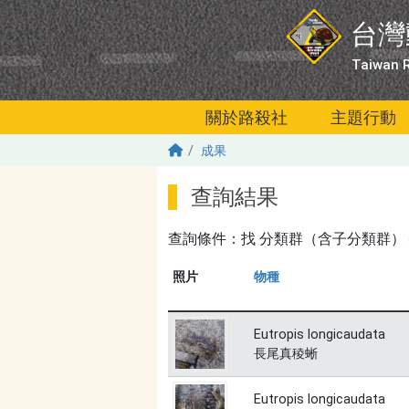
移至主內容
台灣
Taiwan R
關於路殺社
主題行動
成果
查詢結果
查詢條件：找
分類群（含子分類群）＝長尾真稜
照片
物種
Eutropis longicaudata
長尾真稜蜥
Eutropis longicaudata