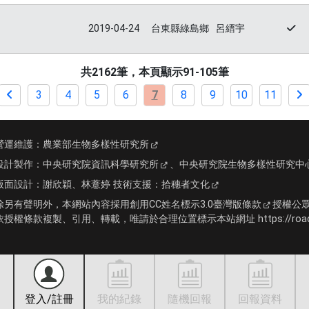
2019-04-24
台東縣綠島鄉
呂縉宇
共2162筆，本頁顯示91-105筆
3
4
5
6
7
8
9
10
11
營運維護：
農業部生物多樣性研究所
設計製作：
中央研究院資訊科學研究所
、
中央研究院生物多樣性研究中
版面設計：
謝欣穎、林薏婷
技術支援：
拾穗者文化
除另有聲明外，本網站內容採用
創用CC姓名標示3.0臺灣版條款
授權公
依授權條款複製、引用、轉載，唯請於合理位置標示本站網址 https://roadki
登入/註冊
我的紀錄
隨機回報
回報資料