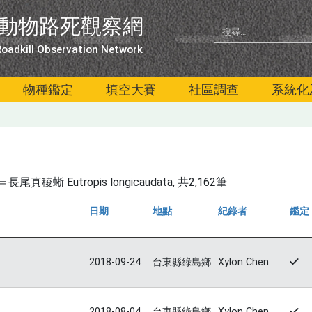
動物路死觀察網
oadkill Observation Network
物種鑑定
填空大賽
社區調查
系統化
蜥 Eutropis longicaudata
, 共2,162筆
日期
地點
紀錄者
鑑定
2018-09-24
台東縣綠島鄉
Xylon Chen
2018-08-04
台東縣綠島鄉
Xylon Chen