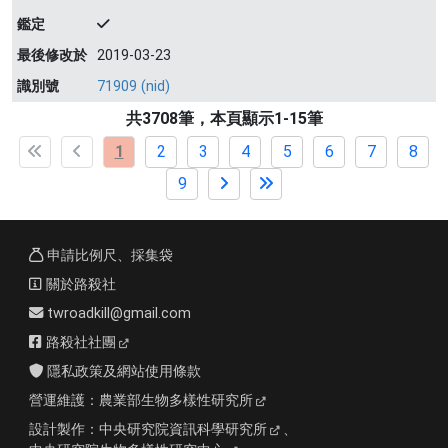
鑑定
最後修改於
2019-03-23
識別號
71909 (nid)
共3708筆，本頁顯示1-15筆
1
2
3
4
5
6
7
8
9
申請比例尺、採集袋
關於路殺社
twroadkill@gmail.com
路殺社社團
隱私政策及網站使用條款
營運維護：
農業部生物多樣性研究所
設計製作：
中央研究院資訊科學研究所
、