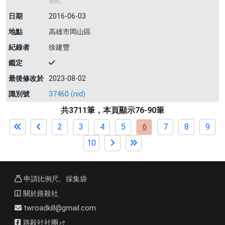
南蛇
日期
2016-06-03
地點
高雄市岡山區
紀錄者
徐建豐
鑑定
最後修改於
2023-08-02
識別號
37460 (nid)
共3711筆，本頁顯示76-90筆
2
3
4
5
6
7
8
9
10
申請比例尺、採集袋
關於路殺社
twroadkill@gmail.com
路殺社社團