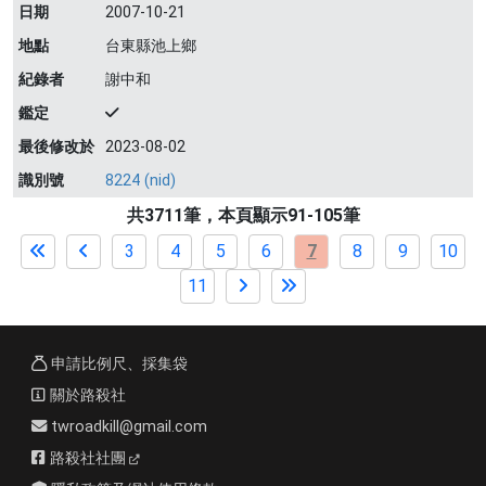
日期
2007-10-21
地點
台東縣池上鄉
紀錄者
謝中和
鑑定
最後修改於
2023-08-02
識別號
8224 (nid)
共3711筆，本頁顯示91-105筆
3
4
5
6
7
8
9
10
11
申請比例尺、採集袋
關於路殺社
twroadkill@gmail.com
路殺社社團