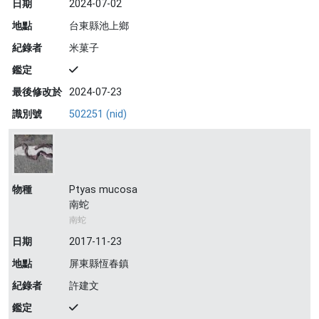
日期
2024-07-02
地點
台東縣池上鄉
紀錄者
米菓子
鑑定
最後修改於
2024-07-23
識別號
502251 (nid)
物種
Ptyas mucosa
南蛇
南蛇
日期
2017-11-23
地點
屏東縣恆春鎮
紀錄者
許建文
鑑定