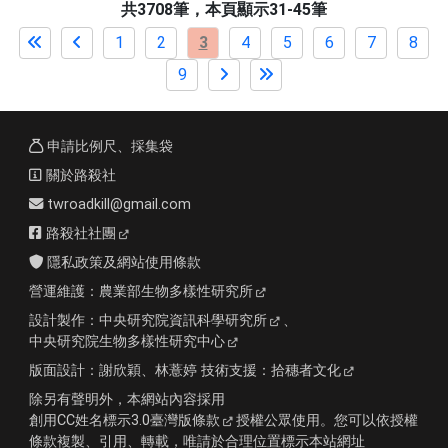
共3708筆，本頁顯示31-45筆
1
2
3
4
5
6
7
8
9
申請比例尺、採集袋
關於路殺社
twroadkill@gmail.com
路殺社社團
隱私政策及網站使用條款
營運維護：
農業部生物多樣性研究所
設計製作：
中央研究院資訊科學研究所
、
中央研究院生物多樣性研究中心
版面設計：
謝欣穎、林薏婷
技術支援：
拾穗者文化
除另有聲明外，本網站內容採用
創用CC姓名標示3.0臺灣版條款
授權公眾使用。您可以依授權
條款複製、引用、轉載，唯請於合理位置標示本站網址