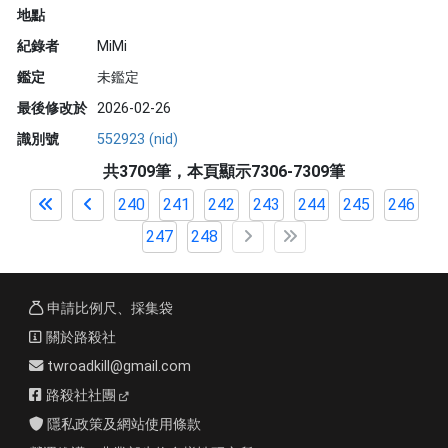
地點
紀錄者
MiMi
鑑定
未鑑定
最後修改於
2026-02-26
識別號
552923 (nid)
共3709筆，本頁顯示7306-7309筆
240
241
242
243
244
245
246
247
248
申請比例尺、採集袋
關於路殺社
twroadkill@gmail.com
路殺社社團
隱私政策及網站使用條款