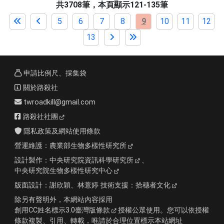
共3708筆，本頁顯示121-135筆
5
6
7
8
9
10
11
12
13
申請比例尺、採集袋
關於路殺社
twroadkill@gmail.com
路殺社社團
隱私政策及網站使用條款
營運維護：
農業部生物多樣性研究所
設計製作：
中央研究院資訊科學研究所
、
中央研究院生物多樣性研究中心
版面設計：
謝欣穎、林薏婷
技術支援：
拾穗者文化
除另有聲明外，本網站內容採用
創用CC姓名標示3.0臺灣版條款
授權公眾使用。您可以依授權
條款複製、引用、轉載，唯請於合理位置標示本站網址