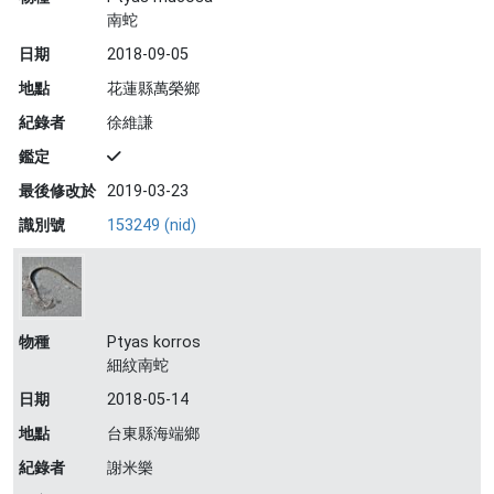
南蛇
日期
2018-09-05
地點
花蓮縣萬榮鄉
紀錄者
徐維謙
鑑定
最後修改於
2019-03-23
識別號
153249 (nid)
物種
Ptyas korros
細紋南蛇
日期
2018-05-14
地點
台東縣海端鄉
紀錄者
謝米樂