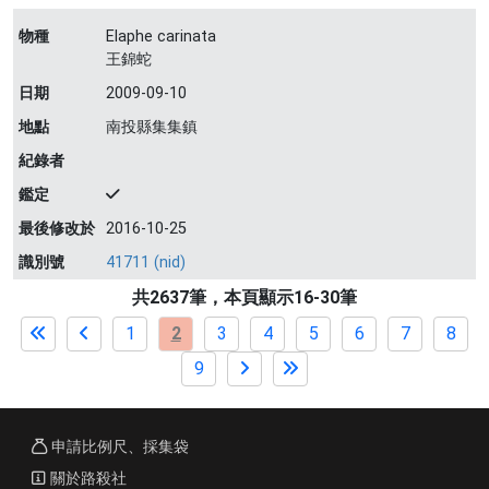
物種
Elaphe carinata
王錦蛇
日期
2009-09-10
地點
南投縣集集鎮
紀錄者
鑑定
最後修改於
2016-10-25
識別號
41711 (nid)
共2637筆，本頁顯示16-30筆
1
2
3
4
5
6
7
8
9
申請比例尺、採集袋
關於路殺社