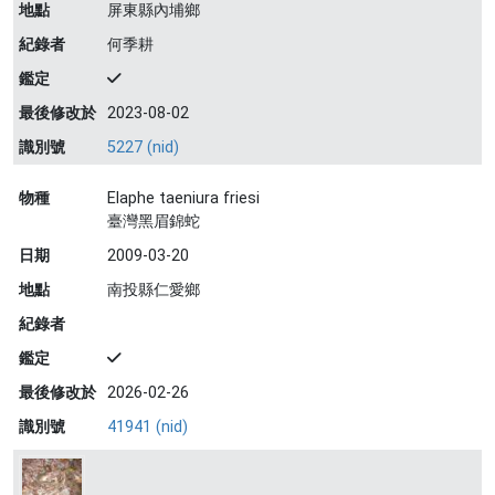
地點
屏東縣內埔鄉
紀錄者
何季耕
鑑定
最後修改於
2023-08-02
識別號
5227 (nid)
物種
Elaphe taeniura friesi
臺灣黑眉錦蛇
日期
2009-03-20
地點
南投縣仁愛鄉
紀錄者
鑑定
最後修改於
2026-02-26
識別號
41941 (nid)