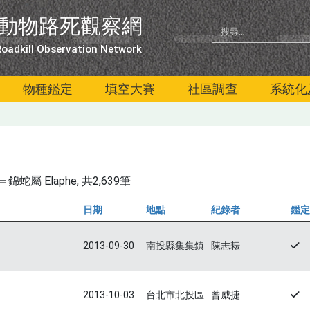
動物路死觀察網
oadkill Observation Network
物種鑑定
填空大賽
社區調查
系統化
蛇屬 Elaphe
, 共2,639筆
日期
地點
紀錄者
鑑定
2013-09-30
南投縣集集鎮
陳志耘
2013-10-03
台北市北投區
曾威捷