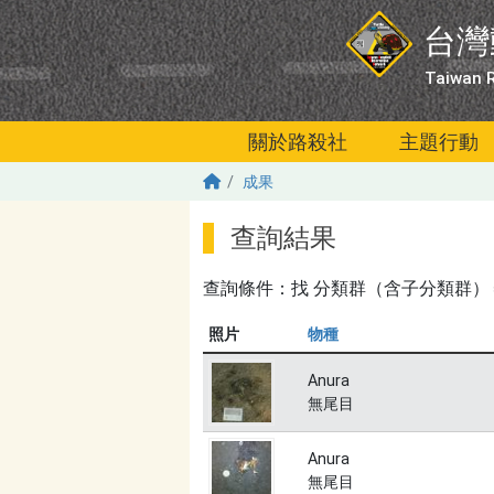
移至主內容
台灣
Taiwan R
關於路殺社
主題行動
成果
查詢結果
查詢條件：找
分類群（含子分類群）＝無
照片
物種
Anura
無尾目
Anura
無尾目