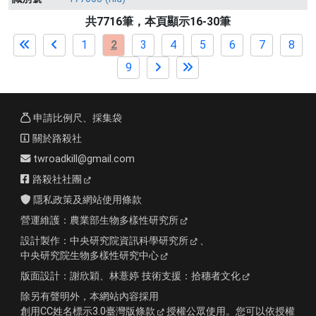
共7716筆，本頁顯示16-30筆
1
2
3
4
5
6
7
8
9
申請比例尺、採集袋
關於路殺社
twroadkill@gmail.com
路殺社社團
隱私政策及網站使用條款
營運維護：
農業部生物多樣性研究所
設計製作：
中央研究院資訊科學研究所
、
中央研究院生物多樣性研究中心
版面設計：
謝欣穎、林薏婷
技術支援：
拾穗者文化
除另有聲明外，本網站內容採用
創用CC姓名標示3.0臺灣版條款
授權公眾使用。您可以依授權