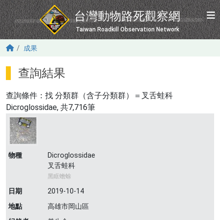
移至主內容
台灣動物路死觀察網
Taiwan Roadkill Observation Network
成果
查詢結果
查詢條件：找
分類群（含子分類群）＝叉舌蛙科
Dicroglossidae
, 共7,716筆
物種
Dicroglossidae
叉舌蛙科
黑眶蟾蜍
日期
2019-10-14
地點
高雄市岡山區