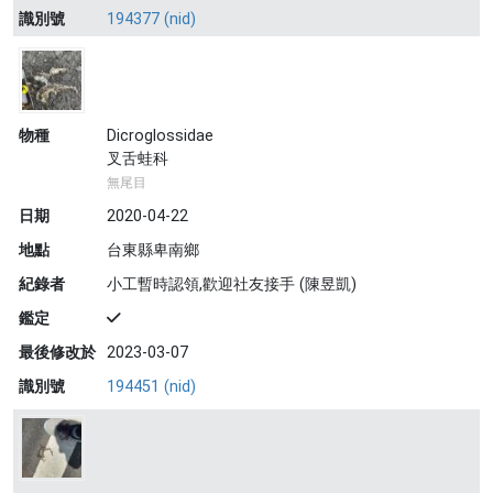
識別號
194377 (nid)
物種
Dicroglossidae
叉舌蛙科
無尾目
日期
2020-04-22
地點
台東縣卑南鄉
紀錄者
小工暫時認領,歡迎社友接手 (陳昱凱)
鑑定
最後修改於
2023-03-07
識別號
194451 (nid)