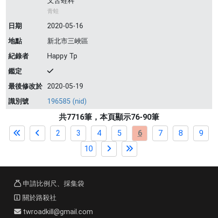
叉舌蛙科
青蛙
日期
2020-05-16
地點
新北市三峽區
紀錄者
Happy Tp
鑑定
最後修改於
2020-05-19
識別號
196585 (nid)
共7716筆，本頁顯示76-90筆
2
3
4
5
6
7
8
9
10
申請比例尺、採集袋
關於路殺社
twroadkill@gmail.com