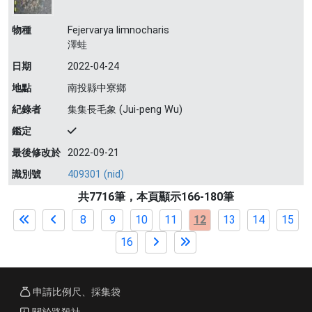
物種
Fejervarya limnocharis
澤蛙
日期
2022-04-24
地點
南投縣中寮鄉
紀錄者
集集長毛象 (Jui-peng Wu)
鑑定
最後修改於
2022-09-21
識別號
409301 (nid)
共7716筆，本頁顯示166-180筆
8
9
10
11
12
13
14
15
16
申請比例尺、採集袋