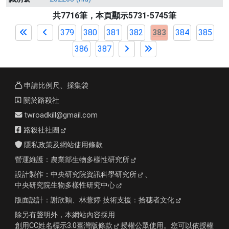
共7716筆，本頁顯示5731-5745筆
379
380
381
382
383
384
385
386
387
申請比例尺、採集袋
關於路殺社
twroadkill@gmail.com
路殺社社團
隱私政策及網站使用條款
營運維護：
農業部生物多樣性研究所
設計製作：
中央研究院資訊科學研究所
、
中央研究院生物多樣性研究中心
版面設計：
謝欣穎、林薏婷
技術支援：
拾穗者文化
除另有聲明外，本網站內容採用
創用CC姓名標示3.0臺灣版條款
授權公眾使用。您可以依授權