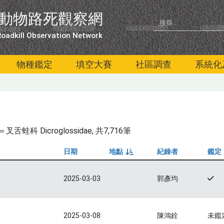
動物路死觀察網
oadkill Observation Network
物種鑑定
填空大賽
社區調查
系統化
科 Dicroglossidae
, 共7,716筆
日期
地點
紀錄者
鑑定
由小到大
2025-03-03
郭彥均
2025-03-08
陳鴻銓
未鑑