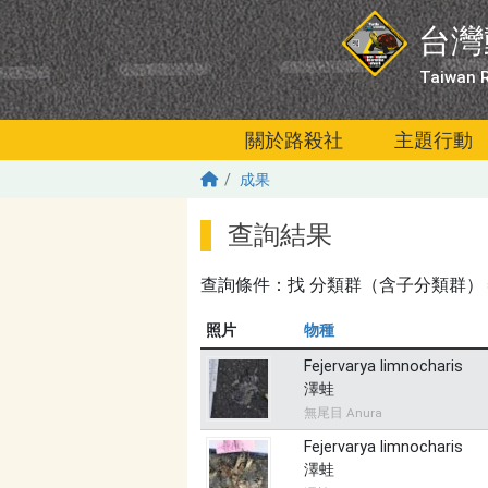
移至主內容
台灣
Taiwan R
關於路殺社
主題行動
成果
查詢結果
查詢條件：找
分類群（含子分類群）＝叉舌蛙
照片
物種
Fejervarya limnocharis
澤蛙
無尾目 Anura
Fejervarya limnocharis
澤蛙