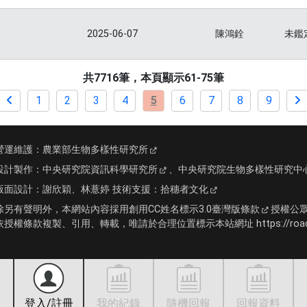
2025-06-07
陳鴻銓
未鑑
共7716筆，本頁顯示61-75筆
1
2
3
4
5
6
7
8
9
營運維護：
農業部生物多樣性研究所
設計製作：
中央研究院資訊科學研究所
、
中央研究院生物多樣性研究中
版面設計：
謝欣穎、林薏婷
技術支援：
拾穗者文化
除另有聲明外，本網站內容採用
創用CC姓名標示3.0臺灣版條款
授權公
依授權條款複製、引用、轉載，唯請於合理位置標示本站網址 https://roadki
登入/註冊
我的紀錄
隨機回報
回報資料