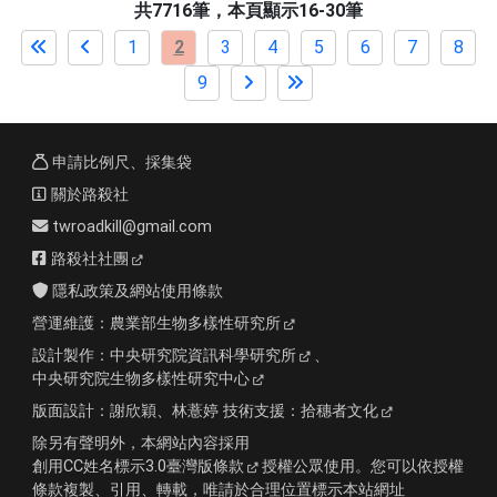
共7716筆，本頁顯示16-30筆
1
2
3
4
5
6
7
8
9
申請比例尺、採集袋
關於路殺社
twroadkill@gmail.com
路殺社社團
隱私政策及網站使用條款
營運維護：
農業部生物多樣性研究所
設計製作：
中央研究院資訊科學研究所
、
中央研究院生物多樣性研究中心
版面設計：
謝欣穎、林薏婷
技術支援：
拾穗者文化
除另有聲明外，本網站內容採用
創用CC姓名標示3.0臺灣版條款
授權公眾使用。您可以依授權
條款複製、引用、轉載，唯請於合理位置標示本站網址