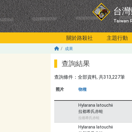
移至主內容
台灣
Taiwan R
關於路殺社
主題行動
成果
查詢結果
查詢條件：
全部資料
, 共313,227筆
照片
物種
Hylarana latouchii
拉都希氏赤蛙
拉都希氏赤蛙
Hylarana latouchii