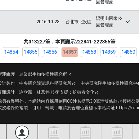
園管理處
陽明山國家公
2016-10-28
台北市北投區
園管理處
共313227筆，本頁顯示222841-222855筆
14854
14855
14856
14857
14858
14859
14860
營運維護：
農業部生物多樣性研究所
設計製作：
中央研究院資訊科學研究所
、
中央研究院生物多樣性研究中
版面設計：
謝欣穎、林薏婷
技術支援：
拾穗者文化
除另有聲明外，本網站內容採用
創用CC姓名標示3.0臺灣版條款
授權公
依授權條款複製、引用、轉載，唯請於合理位置標示本站網址 https://roadki