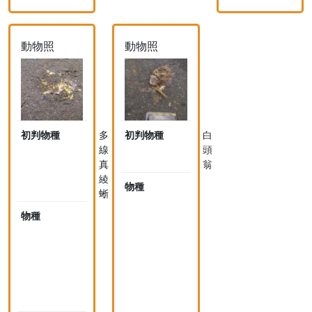
動物照
動物照
初判物種
多
初判物種
白
線
頭
真
翁
綾
物種
白
蜥
頭
物種
多
翁
線
(台
真
灣
稜
亞
蜥
種)
Eutropis
Pycnonotus
multifasciata
sinensis