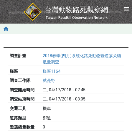
移至主內容
台灣動物路死觀察網
Taiwan Roadkill Observation Network
調查計畫
2018春季(四月)系統化路死動物暨遊蕩犬貓
數量調查
樣區
樣區1164
調查工作隊
就是野
調查開始時間
二, 04/17/2018 - 07:45
調查結束時間
二, 04/17/2018 - 08:05
交通工具
機車
道路類型
鄉道
遊蕩貓隻數量
0