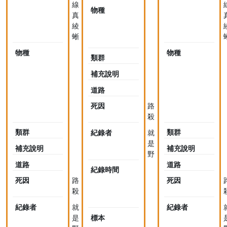
線
物種
蛇
真
亞
綾
目
蜥
Serpentes
物種
多
物種
類群
線
真
補充說明
稜
道路
蜥
Eutropis
E
死因
路
multifasciata
m
殺
類群
類群
紀錄者
就
是
補充說明
補充說明
野
道路
道路
紀錄時間
2018-
死因
路
死因
04-
殺
17
07:55
紀錄者
就
紀錄者
是
標本
未