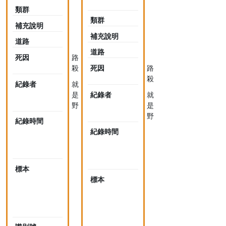
formosae
類群
類群
補充說明
補充說明
道路
道路
死因
路
殺
死因
路
殺
紀錄者
就
是
紀錄者
就
野
是
野
紀錄時間
2018-
04-
紀錄時間
2018-
17
04-
07:56
17
07:57
標本
未
採
標本
未
集
採
標
集
本
標
本