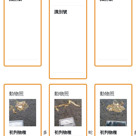
本
4
4
0
0
識別號
1
7
7
4
6
6
0
1
3
7
(
(
6
n
n
2
i
i
(
d
n
)
)
i
d
)
動物照
動物照
動物照
初判物種
多
初判物種
蛇
初判物種