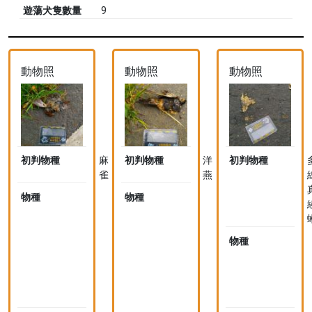
遊蕩犬隻數量
9
動物照
動物照
動物照
初判物種
麻
初判物種
洋
初判物種
雀
燕
物種
麻
物種
赤
雀
腰
(saturatus
燕
亞
(指
物種
種)
名
Passer
亞
montanus
種)
saturatus
Cecropis
S