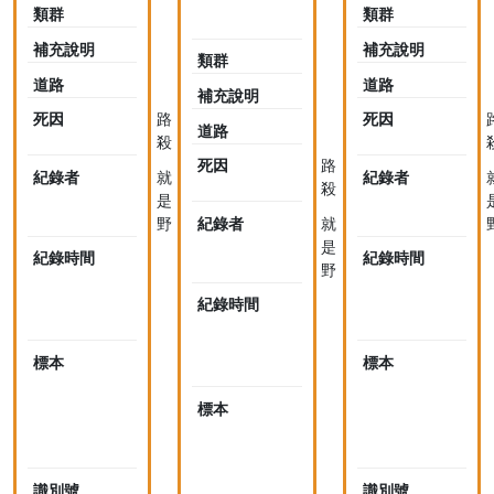
striolata
類群
類群
striolata
補充說明
補充說明
類群
道路
道路
補充說明
死因
路
死因
道路
殺
死因
路
紀錄者
就
紀錄者
殺
是
野
紀錄者
就
是
紀錄時間
2018-
紀錄時間
野
04-
0
17
紀錄時間
2018-
07:46
04-
0
17
標本
未
標本
07:48
採
集
標本
未
標
採
本
集
標
識別號
1
識別號
1