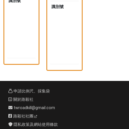
識別號
1
4
識別號
1
0
4
7
0
6
7
7
6
(
8
n
(
i
n
d
i
)
d
)
申請比例尺、採集袋
關於路殺社
twroadkill@gmail.com
路殺社社團
隱私政策及網站使用條款