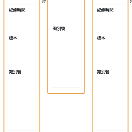
野
採
集
紀錄時間
2018-
紀錄時間
標
04-
0
本
17
07:54
0
識別號
1
4
標本
未
標本
0
採
7
集
6
標
5
(
本
n
識別號
1
識別號
1
i
4
4
d
0
0
)
7
7
6
6
4
6
(
(
n
n
i
i
d
)
)