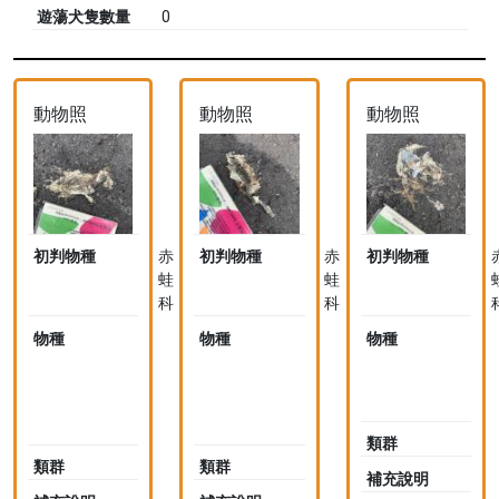
遊蕩犬隻數量
0
動物照
動物照
動物照
初判物種
赤
初判物種
赤
初判物種
蛙
蛙
科
科
物種
叉
物種
叉
物種
舌
舌
蛙
蛙
科
科
Dicroglossidae
Dicroglossidae
類群
類群
類群
補充說明