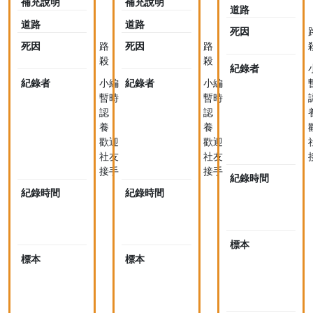
補充說明
補充說明
道路
道路
道路
死因
死因
路
死因
路
殺
殺
紀錄者
紀錄者
小編
紀錄者
小編
暫時
暫時
認
認
養，
養，
歡迎
歡迎
社友
社友
接手
接手
紀錄時間
紀錄時間
2019-
紀錄時間
2019-
0
07-
07-
18
18
1
10:08
10:08
標本
標本
未
標本
未
採
採
集
集
標
標