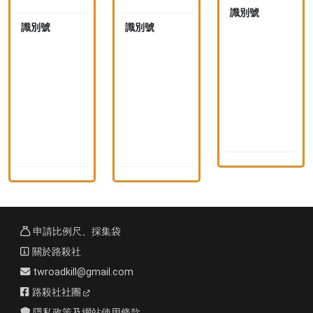
本
本
識別號
1
7
識別號
1
識別號
1
7
7
7
8
7
7
8
8
8
4
8
8
(
2
3
n
(
(
i
n
n
i
i
)
d
d
)
)
申請比例尺、採集袋
關於路殺社
twroadkill@gmail.com
路殺社社團
隱私政策及網站使用條款