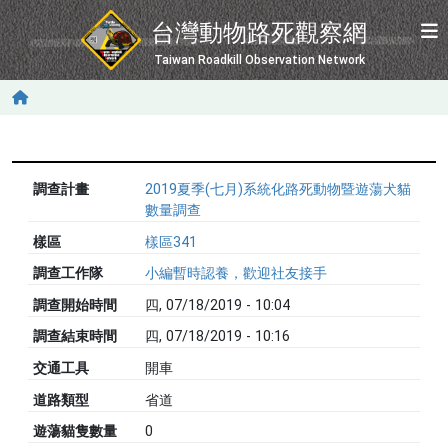
移至主內容
台灣動物路死觀察網
Taiwan Roadkill Observation Network
調查計畫
2019夏季(七月)系統化路死動物暨遊蕩犬貓
數量調查
樣區
樣區341
調查工作隊
小編暫時認養，歡迎社友接手
調查開始時間
四, 07/18/2019 - 10:04
調查結束時間
四, 07/18/2019 - 10:16
交通工具
開車
道路類型
省道
遊蕩貓隻數量
0