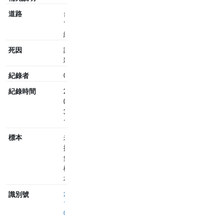
道路
台
17
線
死因
路
殺
紀錄者
Olga
紀錄時間
2020-
09-
30
10:16
標本
未
採
集
標
本
識別號
2
1
0