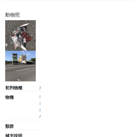
動物照
初判物種
鳥
物種
野
鴿
Columba
livia
類群
補充說明