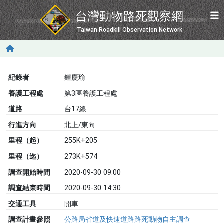
移至主內容
台灣動物路死觀察網
Taiwan Roadkill Observation Network
紀錄者
鍾慶瑜
養護工程處
第3區養護工程處
道路
台17線
行進方向
北上/東向
里程（起）
255K+205
里程（迄）
273K+574
調查開始時間
2020-09-30 09:00
調查結束時間
2020-09-30 14:30
交通工具
開車
調查計畫參照
公路局省道及快速道路路死動物自主調查