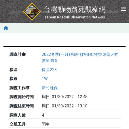
移至主內容
台灣動物路死觀察網
Taiwan Roadkill Observation Network
調查計畫
2022冬季(一月)系統化路死動物暨遊蕩犬貓
數量調查
樣區
樣區228
樣線
1W
調查工作隊
新竹蛙保
調查開始時間
周日, 01/30/2022 - 12:45
調查結束時間
周日, 01/30/2022 - 13:10
調查人數
4
交通工具
開車