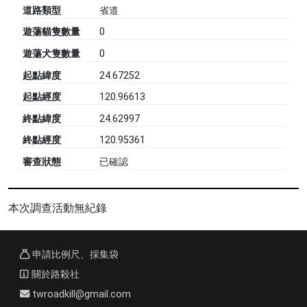
道路類型
省道
遊蕩貓隻數量
0
遊蕩犬隻數量
0
起點緯度
24.67252
起點經度
120.96613
終點緯度
24.62997
終點經度
120.95361
審查狀態
已確認
本次調查活動無紀錄
申請比例尺、採集袋
關於路殺社
twroadkill@gmail.com