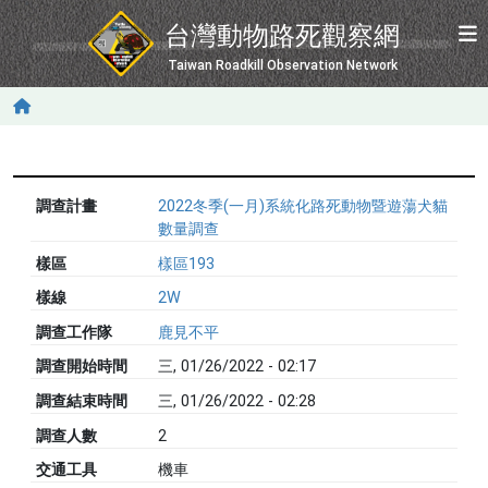
移至主內容
台灣動物路死觀察網
Taiwan Roadkill Observation Network
調查計畫
2022冬季(一月)系統化路死動物暨遊蕩犬貓
數量調查
樣區
樣區193
樣線
2W
調查工作隊
鹿見不平
調查開始時間
三, 01/26/2022 - 02:17
調查結束時間
三, 01/26/2022 - 02:28
調查人數
2
交通工具
機車