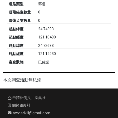
道路類型
縣道
遊蕩貓隻數量
0
遊蕩犬隻數量
0
起點緯度
24.74393
起點經度
121.10480
終點緯度
24.72633
終點經度
121.12930
審查狀態
已確認
本次調查活動無紀錄
申請比例尺、採集袋
關於路殺社
twroadkill@gmail.com