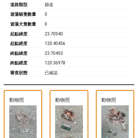
道路類型
縣道
遊蕩貓隻數量
0
遊蕩犬隻數量
0
起點緯度
23.70940
起點經度
120.40456
終點緯度
23.70493
終點經度
120.36978
審查狀態
已確認
動物照
動物照
動物照