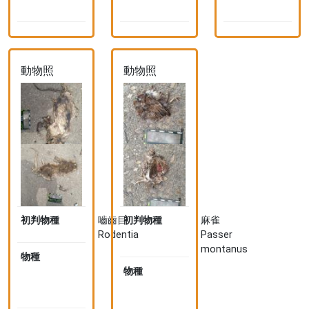
d
d
)
)
)
動物照
動物照
初判物種
嚙齒目
初判物種
麻雀
Rodentia
Passer
montanus
物種
溝
鼠
物種
麻
Rattus
雀
norvegicus
Passer