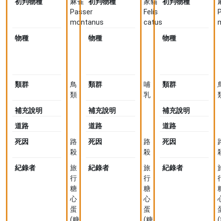
初判物種
麻雀
初判物種
家貓
初判物種
Passer
Felis
montanus
catus
物種
麻
物種
家
物種
雀
貓
Passer
Felis
P
montanus
catus
類群
鳥
類群
哺
類群
類
乳
補充說明
補充說明
補充說明
道路
道路
道路
死因
路
死因
路
死因
殺
殺
紀錄者
旅
紀錄者
旅
紀錄者
行
行
糖
糖
心
心
蛋
蛋
(糖
(糖