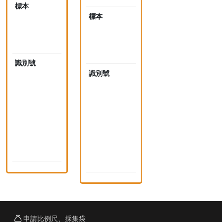
11:57
標本
未
採
標本
未
集
採
標
集
本
標
本
識別號
4
4
識別號
4
2
4
5
2
9
5
6
9
(
7
n
(
i
n
d
i
)
d
)
申請比例尺、採集袋