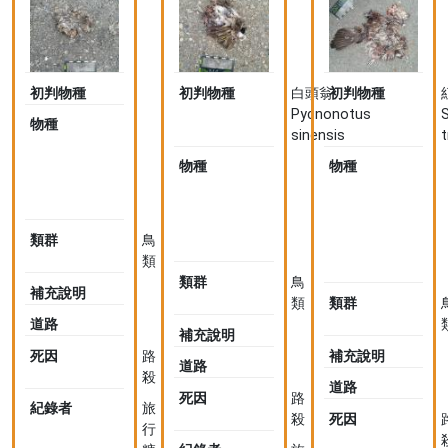
初判物種
初判物種
白頭翁
初判物種
Pycnonotus
S
物種
白
sinensis
t
頭
翁
物種
白
物種
Pycnonotus
頭
sinensis
翁
Pycnonotus
類群
鳥
sinensis
S
類
c
類群
鳥
補充說明
類
類群
道路
補充說明
補充說明
死因
路
道路
殺
道路
死因
路
紀錄者
旅
殺
死因
行