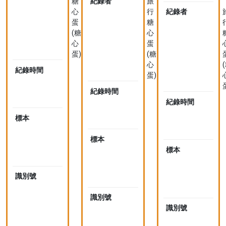
糖
紀錄者
旅
心
行
紀錄者
蛋
糖
(糖
心
心
蛋
蛋)
(糖
心
紀錄時間
2023-
蛋)
04-
08
紀錄時間
2023-
11:41
04-
紀錄時間
08
0
標本
未
12:00
採
1
集
標本
未
標
採
標本
本
集
標
識別號
4
本
4
2
識別號
4
5
4
識別號
4
9
2
4
0
5