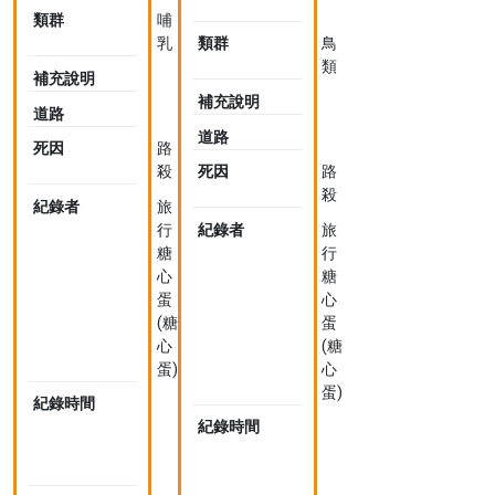
montanus
類群
哺
乳
類群
鳥
類
補充說明
補充說明
道路
道路
死因
路
殺
死因
路
殺
紀錄者
旅
行
紀錄者
旅
糖
行
心
糖
蛋
心
(糖
蛋
心
(糖
蛋)
心
蛋)
紀錄時間
2023-
04-
紀錄時間
2023-
08
04-
11:36
08