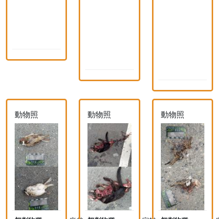
2
(
9
5
n
1
9
i
(
2
d
n
(
)
i
n
d
i
)
)
動物照
動物照
動物照