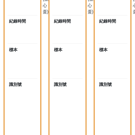
心
心
蛋)
蛋)
紀錄時間
2023-
紀錄時間
2023-
紀錄時間
04-
04-
0
08
08
11:43
11:50
1
標本
未
標本
未
標本
採
採
集
集
標
標
本
本
識別號
4
識別號
4
識別號
4
4
4
4
2
2
2
5
5
5
9
9
9
3
4
5
(
(
(
n
n
n
i
i
i