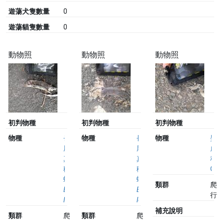
遊蕩犬隻數量
0
遊蕩貓隻數量
0
動物照
動物照
動物照
初判物種
初判物種
初判物種
物種
長
物種
長
物種
壁
尾
尾
虎
真
真
科
稜
稜
Ge
蜥
蜥
類群
爬
Eutropis
Eutropis
行
longicaudata
longicaudata
補充說明
類群
爬
類群
爬