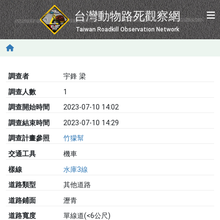
移至主內容
台灣動物路死觀察網
Taiwan Roadkill Observation Network
調查者
宇鋒 梁
調查人數
1
調查開始時間
2023-07-10 14:02
調查結束時間
2023-07-10 14:29
調查計畫參照
竹獴幫
交通工具
機車
樣線
水庫3線
道路類型
其他道路
道路鋪面
瀝青
道路寬度
單線道(<6公尺)