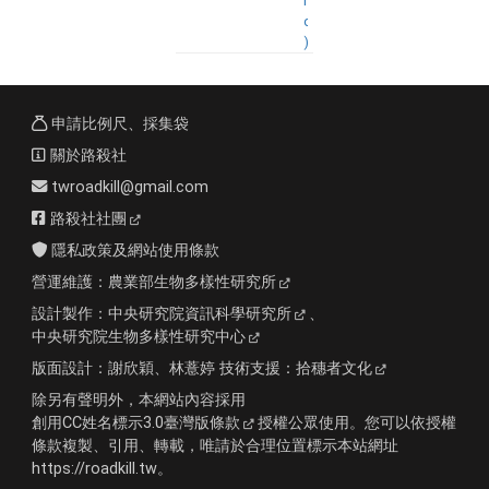
i
d
)
申請比例尺、採集袋
關於路殺社
twroadkill@gmail.com
路殺社社團
隱私政策及網站使用條款
營運維護：
農業部生物多樣性研究所
設計製作：
中央研究院資訊科學研究所
、
中央研究院生物多樣性研究中心
版面設計：
謝欣穎、林薏婷
技術支援：
拾穗者文化
除另有聲明外，本網站內容採用
創用CC姓名標示3.0臺灣版條款
授權公眾使用。您可以依授權
條款複製、引用、轉載，唯請於合理位置標示本站網址
https://roadkill.tw。