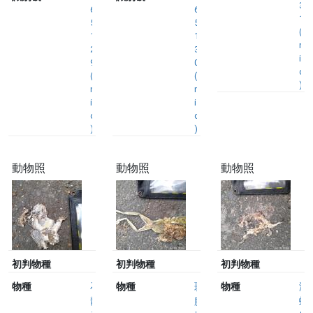
3
6
6
1
5
5
(
1
1
n
2
3
i
9
0
d
(
(
)
n
n
i
i
d
d
)
)
動物照
動物照
動物照
初判物種
初判物種
初判物種
物種
石
物種
斑
物種
澤
龍
腿
蛙