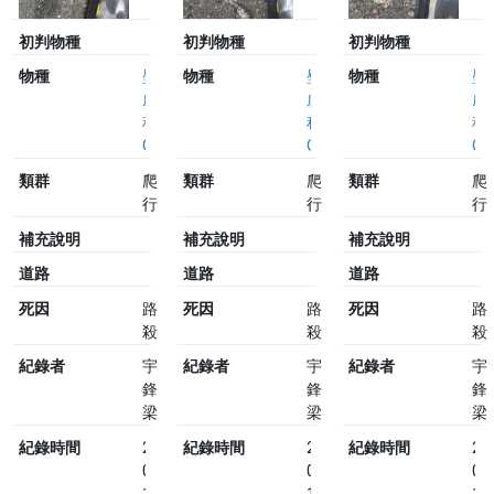
初判物種
初判物種
初判物種
物種
壁
物種
壁
物種
壁
虎
虎
虎
科
科
科
Gekkonidae
Gekkonidae
Ge
類群
爬
類群
爬
類群
爬
行
行
行
補充說明
補充說明
補充說明
道路
道路
道路
死因
路
死因
路
死因
路
殺
殺
殺
紀錄者
宇
紀錄者
宇
紀錄者
宇
鋒
鋒
鋒
梁
梁
梁
紀錄時間
2023-
紀錄時間
2023-
紀錄時間
20
07-
07-
07