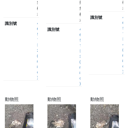
集
採
標
標
集
本
本
標
識別號
4
本
6
識別號
4
5
6
識別號
4
1
5
6
3
1
5
4
3
1
(
2
3
n
(
3
i
n
(
d
i
n
)
d
i
)
d
)
動物照
動物照
動物照