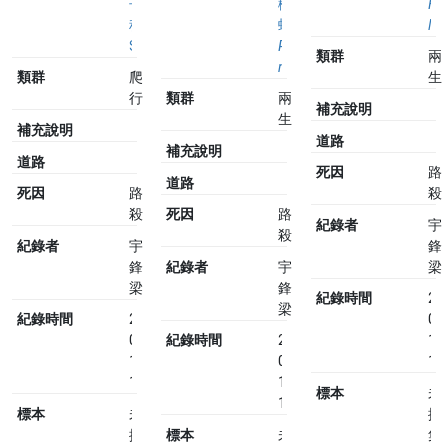
子
樹
Fej
科
蛙
lim
Scincidae
Polypedates
類群
兩
megacephalus
類群
爬
生
行
類群
兩
補充說明
生
補充說明
道路
補充說明
道路
死因
路
道路
死因
路
殺
殺
死因
路
紀錄者
宇
殺
紀錄者
宇
鋒
鋒
紀錄者
宇
梁
梁
鋒
紀錄時間
20
梁
紀錄時間
2023-
07
07-
紀錄時間
2023-
10
10
07-
14
14:07
10
標本
未
14:07
標本
未
採
採
標本
未
集