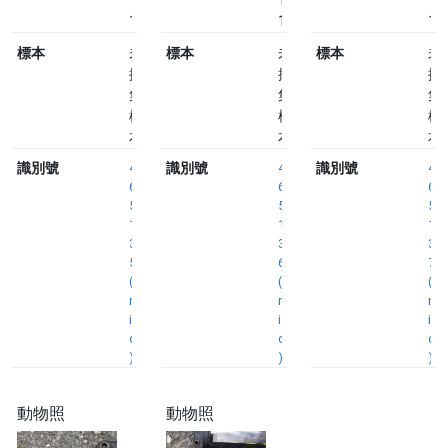
10
10
10
14:09
14:10
14
標本
未
標本
未
標本
未
採
採
採
集
集
集
標
標
標
本
本
本
識別號
4
識別號
4
識別號
4
6
6
6
5
5
5
1
1
1
3
3
3
5
6
7
(
(
(
n
n
n
i
i
i
d
d
d
)
)
)
動物照
動物照