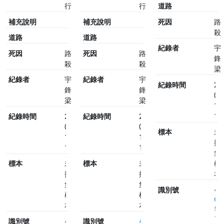
行
行
道路
補充說明
補充說明
死因
路
殺
道路
道路
紀錄者
宇
死因
路
死因
路
鋒
殺
殺
梁
紀錄者
宇
紀錄者
宇
紀錄時間
20
鋒
鋒
07
梁
梁
10
紀錄時間
2023-
紀錄時間
2023-
14
07-
07-
標本
未
10
10
採
14:03
14:04
集
標本
未
標本
未
標
採
採
本
集
集
識別號
4
標
標
6
本
本
5
1
識別號
4
識別號
4