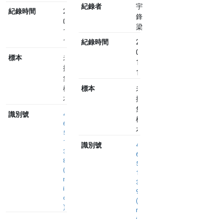
紀錄者
宇
紀錄時間
2023-
鋒
07-
梁
10
14:19
紀錄時間
2023-
07-
標本
未
10
採
14:26
集
標
標本
未
本
採
集
識別號
4
標
6
本
5
1
識別號
4
3
6
8
5
(
1
n
3
i
9
d
(
)
n