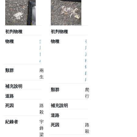
初判物種
初判物種
物種
無
物種
長
尾
尾
目
真
Anura
稜
蜥
類群
兩
Eutropis
生
longicaudata
補充說明
類群
爬
行
道路
補充說明
死因
路
殺
道路
紀錄者
宇
死因
路
鋒
殺
梁