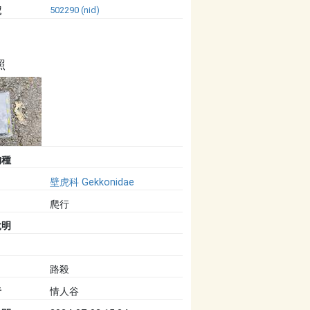
號
502290 (nid)
照
物種
壁虎科 Gekkonidae
爬行
說明
路殺
者
情人谷