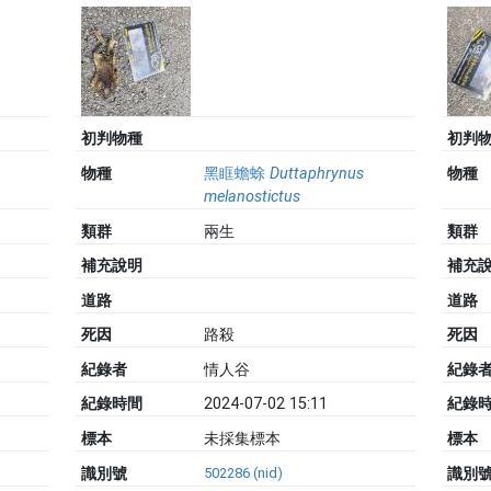
初判物種
初判
物種
黑眶蟾蜍
Duttaphrynus
物種
melanostictus
類群
兩生
類群
補充說明
補充
道路
道路
死因
路殺
死因
紀錄者
情人谷
紀錄
紀錄時間
2024-07-02 15:11
紀錄
標本
未採集標本
標本
識別號
502286 (nid)
識別