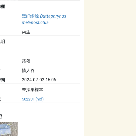
物種
黑眶蟾蜍
Duttaphrynus
melanostictus
兩生
說明
路殺
者
情人谷
時間
2024-07-02 15:06
未採集標本
號
502281 (nid)
照