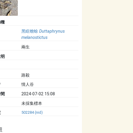
物種
黑眶蟾蜍
Duttaphrynus
melanostictus
兩生
說明
路殺
者
情人谷
時間
2024-07-02 15:08
未採集標本
號
502284 (nid)
照