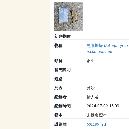
初判物種
物種
黑眶蟾蜍
Duttaphrynus
melanostictus
類群
兩生
補充說明
道路
死因
路殺
紀錄者
情人谷
紀錄時間
2024-07-02 15:09
標本
未採集標本
識別號
502285 (nid)