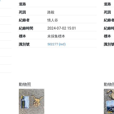
s
道路
道路
死因
路殺
死因
紀錄者
情人谷
紀錄
紀錄時間
2024-07-02 15:01
紀錄
標本
未採集標本
標本
識別號
502277 (nid)
識別
動物照
動物