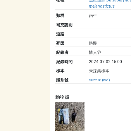
物種
黑眶蟾蜍
Duttaphrynu
melanostictus
類群
兩生
補充說明
道路
死因
路殺
紀錄者
情人谷
紀錄時間
2024-07-02 15:00
標本
未採集標本
識別號
502276 (nid)
動物照