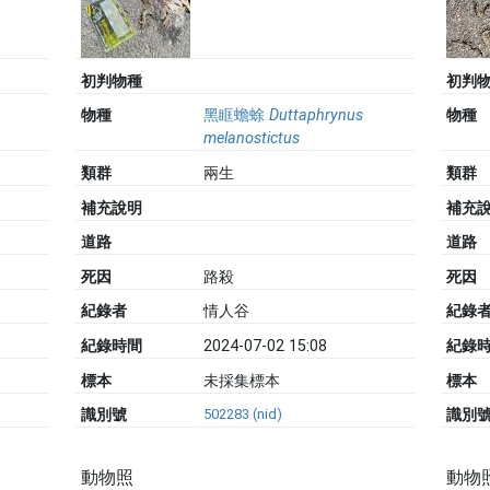
初判物種
初判
物種
黑眶蟾蜍
Duttaphrynus
物種
melanostictus
類群
兩生
類群
補充說明
補充
道路
道路
死因
路殺
死因
紀錄者
情人谷
紀錄
紀錄時間
2024-07-02 15:08
紀錄
標本
未採集標本
標本
識別號
502283 (nid)
識別
動物照
動物