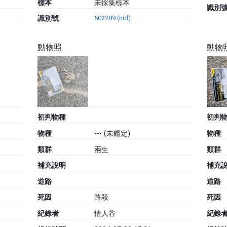
標本
未採集標本
識別
識別號
502289 (nid)
動物照
動物
初判物種
初判
物種
---
(未鑑定)
物種
類群
兩生
類群
補充說明
補充
道路
道路
死因
路殺
死因
紀錄者
情人谷
紀錄