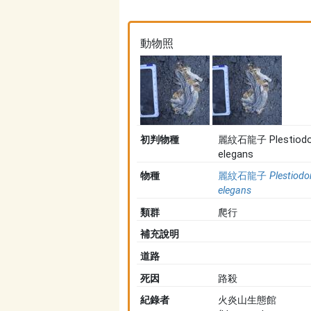
動物照
初判物種
麗紋石龍子 Plestiod
elegans
物種
麗紋石龍子
Plestiodo
elegans
類群
爬行
補充說明
道路
死因
路殺
紀錄者
火炎山生態館