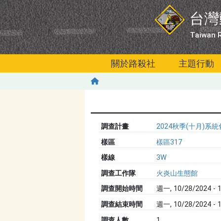
移至主內容
台灣
Taiwan R
關於路殺社
主題行動
調查計畫
2024秋季(十月)
樣區
樣區317
樣線
3W
調查工作隊
火炎山生態館
調查開始時間
週一, 10/28/2024 - 1
調查結束時間
週一, 10/28/2024 - 1
調查人數
1