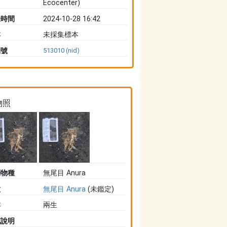
Ecocenter)
錄時間
2024-10-28 16:42
本
未採集標本
別號
513010 (nid)
物照
判物種
無尾目 Anura
種
無尾目 Anura
(未鑑定)
群
兩生
充說明