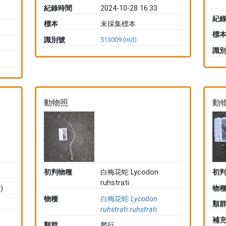
紀錄時間
2024-10-28 16:33
紀
標本
未採集標本
標
識別號
513009 (nid)
識
動物照
動
初判物種
白梅花蛇 Lycodon
初
ruhstrati
)
物
物種
白梅花蛇
Lycodon
類
ruhstrati
ruhstrati
補
類群
爬行