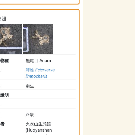
物照
判物種
無尾目 Anura
種
澤蛙
Fejervarya
limnocharis
群
兩生
充說明
路
因
路殺
錄者
火炎山生態館
(Huoyanshan