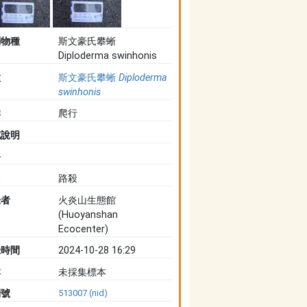
判物種
斯文豪氏攀蜥
Diploderma swinhonis
種
斯文豪氏攀蜥
Diploderma
swinhonis
群
爬行
充說明
路
因
路殺
錄者
火炎山生態館
(Huoyanshan
Ecocenter)
錄時間
2024-10-28 16:29
本
未採集標本
別號
513007 (nid)