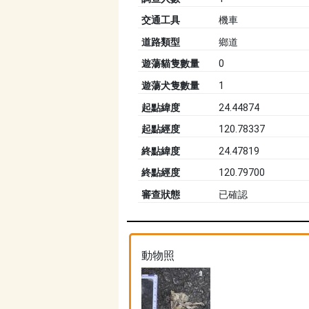
交通工具
機車
道路類型
鄉道
遊蕩貓隻數量
0
遊蕩犬隻數量
1
起點緯度
24.44874
起點經度
120.78337
終點緯度
24.47819
終點經度
120.79700
審查狀態
已確認
動物照