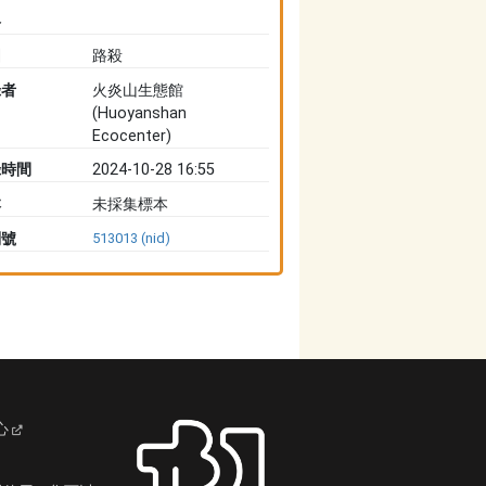
路
因
路殺
錄者
火炎山生態館
(Huoyanshan
Ecocenter)
錄時間
2024-10-28 16:55
本
未採集標本
別號
513013 (nid)
心