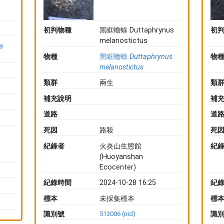
初判物種
黑眶蟾蜍 Duttaphrynus
初
melanostictus
s
物種
黑眶蟾蜍
Duttaphrynus
物
melanostictus
類群
兩生
類
補充說明
補
道路
道
死因
路殺
死
紀錄者
火炎山生態館
紀
(Huoyanshan
Ecocenter)
紀錄時間
2024-10-28 16:25
紀
標本
未採集標本
標
識別號
513006 (nid)
識