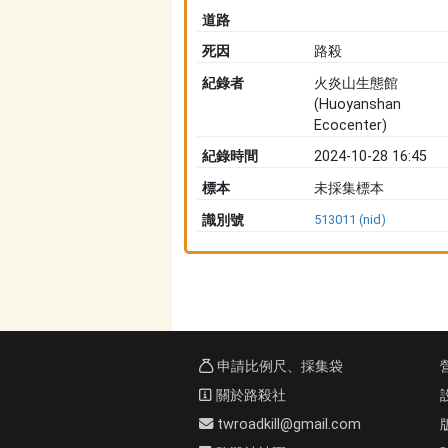
道路
死因
路殺
紀錄者
火炎山生態館
(Huoyanshan
Ecocenter)
紀錄時間
2024-10-28 16:45
標本
未採集標本
識別號
513011 (nid)
申請比例尺、採集袋
關於路殺社
twroadkill@gmail.com