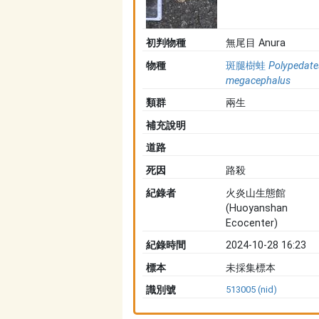
初判物種
無尾目 Anura
物種
斑腿樹蛙
Polypedate
megacephalus
類群
兩生
補充說明
道路
死因
路殺
紀錄者
火炎山生態館
(Huoyanshan
Ecocenter)
紀錄時間
2024-10-28 16:23
標本
未採集標本
識別號
513005 (nid)