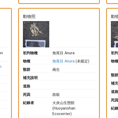
動物照
動
on
初判物種
無尾目 Anura
初
物種
無尾目 Anura
(未鑑定)
物
n
類群
兩生
類
補充說明
補
道路
道
死因
路殺
死
紀錄者
火炎山生態館
(Huoyanshan
紀
Ecocenter)