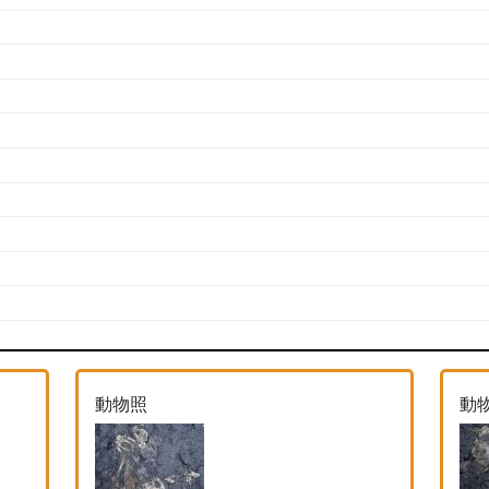
動物照
動