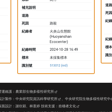
道
補充說明
死
道路
紀
死因
路殺
紀錄者
火炎山生態館
(Huoyanshan
紀
Ecocenter)
標
紀錄時間
2024-10-28 16:49
識
標本
未採集標本
識別號
513012 (nid)
營運維護：
農業部生物多樣性研究所
設計製作：
中央研究院資訊科學研究所
、
中央研究院生物多樣性研究中
版面設計：
謝欣穎、林薏婷
技術支援：
拾穗者文化