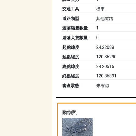
交通工具
機車
道路類型
其他道路
遊蕩貓隻數量
1
遊蕩犬隻數量
0
起點緯度
24.22088
起點經度
120.86290
終點緯度
24.20516
終點經度
120.86891
審查狀態
未確認
動物照