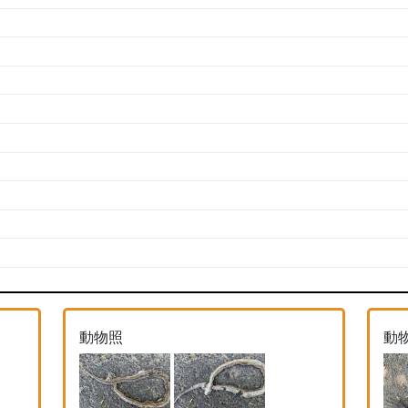
動物照
動