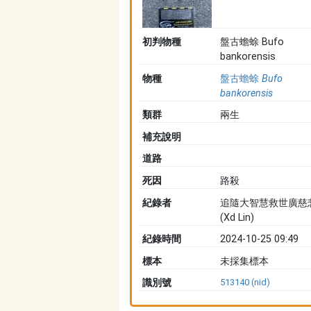
初判物種
盤古蟾蜍 Bufo
bankorensis
物種
盤古蟾蜍
Bufo
bankorensis
類群
兩生
補充說明
道路
死因
路殺
紀錄者
追隨大智慧救世廣慈
(Xd Lin)
紀錄時間
2024-10-25 09:49
標本
未採集標本
識別號
513140 (nid)