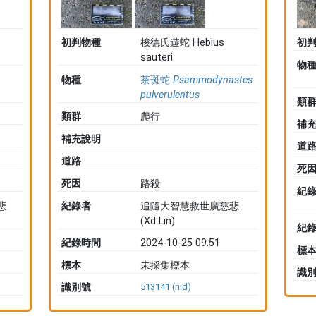
初判物種
梭德氏遊蛇 Hebius
初
sauteri
物
物種
茶斑蛇
Psammodynastes
pulverulentus
類
類群
爬行
補
補充說明
道
道路
死
死因
路殺
紀
悲
紀錄者
追隨大智慧救世廣慈悲
(Xd Lin)
紀
紀錄時間
2024-10-25 09:51
標
標本
未採集標本
識
識別號
513141 (nid)