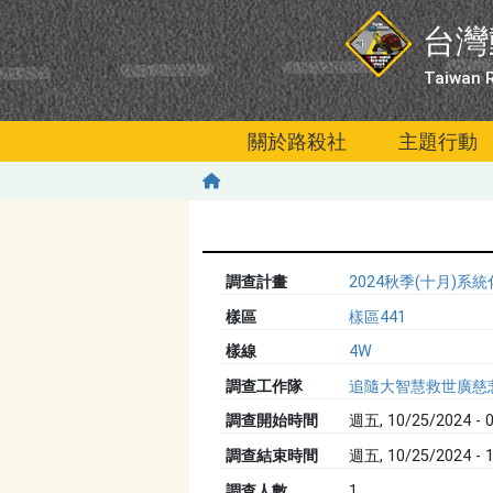
移至主內容
台灣
Taiwan R
關於路殺社
主題行動
調查計畫
2024秋季(十月)
樣區
樣區441
樣線
4W
調查工作隊
追隨大智慧救世廣慈
調查開始時間
週五, 10/25/2024 - 0
調查結束時間
週五, 10/25/2024 - 1
調查人數
1