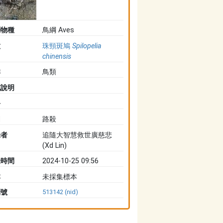
判物種
鳥綱 Aves
種
珠頸斑鳩
Spilopelia
chinensis
群
鳥類
充說明
路
因
路殺
錄者
追隨大智慧救世廣慈悲
(Xd Lin)
錄時間
2024-10-25 09:56
本
未採集標本
別號
513142 (nid)