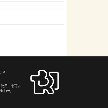
心
眾使用。您可以
ll.tw。