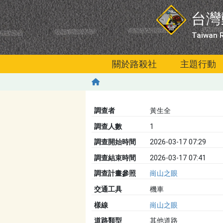
移至主內容
台灣
Taiwan R
關於路殺社
主題行動
調查者
黃生全
調查人數
1
調查開始時間
2026-03-17 07:29
調查結束時間
2026-03-17 07:41
調查計畫參照
崗山之眼
交通工具
機車
樣線
崗山之眼
道路類型
其他道路