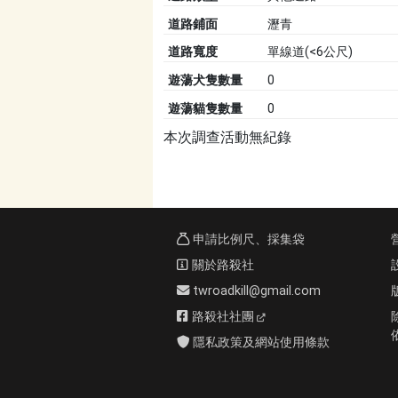
道路鋪面
瀝青
道路寬度
單線道(<6公尺)
遊蕩犬隻數量
0
遊蕩貓隻數量
0
本次調查活動無紀錄
申請比例尺、採集袋
關於路殺社
twroadkill@gmail.com
路殺社社團
隱私政策及網站使用條款