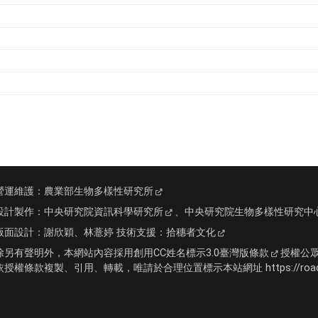
營運維護：
農業部生物多樣性研究所
設計製作：
中央研究院資訊科學研究所
、
中央研究院生物多樣性研究中
版面設計：
謝欣穎、林薏婷
技術支援：
拾穗者文化
除另有聲明外，本網站內容採用
創用CC姓名標示3.0臺灣版條款
授權公
依授權條款複製、引用、轉載，唯請於合理位置標示本站網址 https://roadki