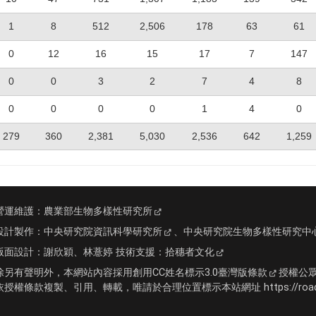
1
8
512
2,506
178
63
61
0
12
16
15
17
7
147
0
0
3
2
7
4
8
0
0
0
0
1
4
0
279
360
2,381
5,030
2,536
642
1,259
營運維護：
農業部生物多樣性研究所
設計製作：
中央研究院資訊科學研究所
、
中央研究院生物多樣性研究中
版面設計：
謝欣穎、林薏婷
技術支援：
拾穗者文化
除另有聲明外，本網站內容採用
創用CC姓名標示3.0臺灣版條款
授權公
依授權條款複製、引用、轉載，唯請於合理位置標示本站網址 https://roadki