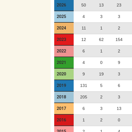
2026
50
13
23
2025
4
3
3
2024
11
1
2
2023
12
62
154
2022
6
1
2
2021
4
0
9
2020
9
19
3
2019
131
5
6
2018
205
2
3
2017
6
3
13
2016
1
2
0
2015
2
1
4