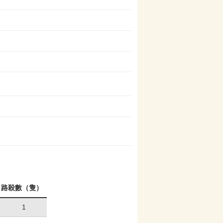
路殺數（隻）
1