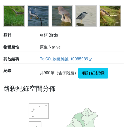
類群
鳥類 Birds
物種屬性
原生 Native
其他編碼
TaiCOL物種編號: t0085989
紀錄
看詳細紀錄
共900筆（含子階層）
路殺紀錄空間分佈