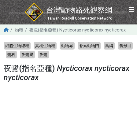
移至主內容
台灣動物路死觀察網
Taiwan Roadkill Observation Network
物種
夜鷺(指名亞種) Nycticorax nycticorax nycticorax
細胞生物總域
-
真核生物域
-
動物界
-
脊索動物門
-
鳥綱
-
鵜形目
-
鷺科
-
夜鷺屬
-
夜鷺
夜鷺(指名亞種)
Nycticorax nycticorax
nycticorax