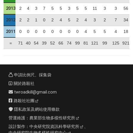
2013
2
4
3
7
5
5
3
5
5
11
3
3
56
2012
2
2
1
0
2
4
5
2
4
3
2
7
34
2011
0
0
0
0
0
0
0
0
4
5
5
4
18
=
71
40
54
39
52
66
74
99
81
121
99
125
921
申請比例尺、採集袋
關於路殺社
twroadkill@gmail.com
路殺社社團
隱私政策及網站使用條款
營運維護：
農業部生物多樣性研究所
設計製作：
中央研究院資訊科學研究所
、
中央研究院生物多樣性研究中心