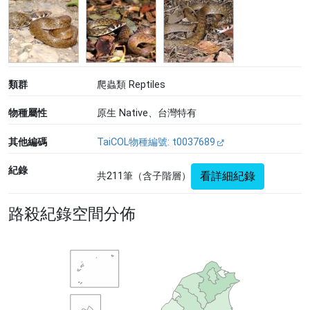
類群
爬蟲類 Reptiles
物種屬性
原生 Native、台灣特有
其他編碼
TaiCOL物種編號: t0037689
紀錄
看詳細紀錄
共211筆（含子階層）
路殺紀錄空間分佈