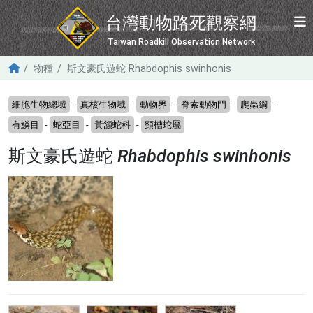
移至主內容
台灣動物路死觀察網
Taiwan Roadkill Observation Network
物種
斯文豪氏遊蛇 Rhabdophis swinhonis
細胞生物總域
-
真核生物域
-
動物界
-
脊索動物門
-
爬蟲綱
-
有鱗目
-
蛇亞目
-
黃頷蛇科
-
頸槽蛇屬
斯文豪氏遊蛇
Rhabdophis swinhonis