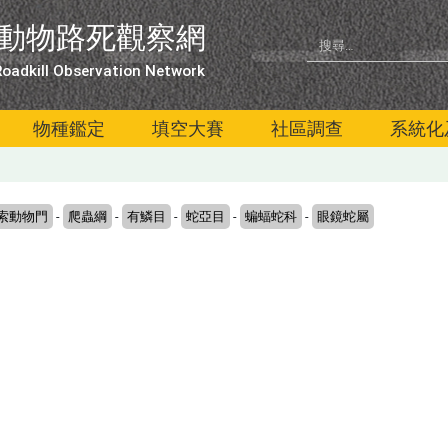
動物路死觀察網
oadkill Observation Network
物種鑑定
填空大賽
社區調查
系統化
索動物門
-
爬蟲綱
-
有鱗目
-
蛇亞目
-
蝙蝠蛇科
-
眼鏡蛇屬