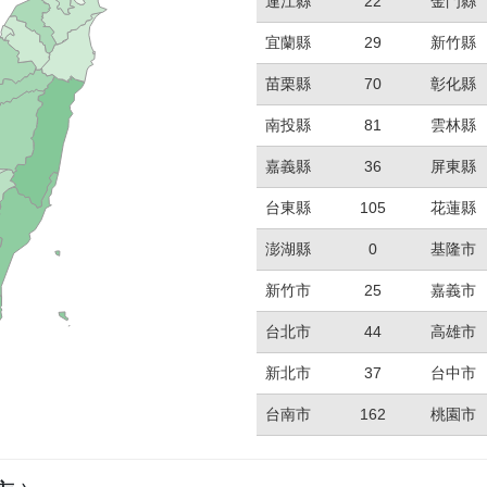
連江縣
22
金門縣
宜蘭縣
29
新竹縣
苗栗縣
70
彰化縣
南投縣
81
雲林縣
嘉義縣
36
屏東縣
台東縣
105
花蓮縣
澎湖縣
0
基隆市
新竹市
25
嘉義市
台北市
44
高雄市
新北市
37
台中市
台南市
162
桃園市