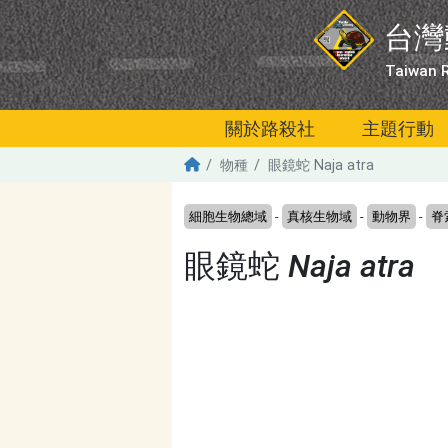
移至主內容
台灣
Taiwan R
關於路殺社
主題行動
物種
眼鏡蛇 Naja atra
細胞生物總域
-
真核生物域
-
動物界
-
脊
眼鏡蛇
Naja atra