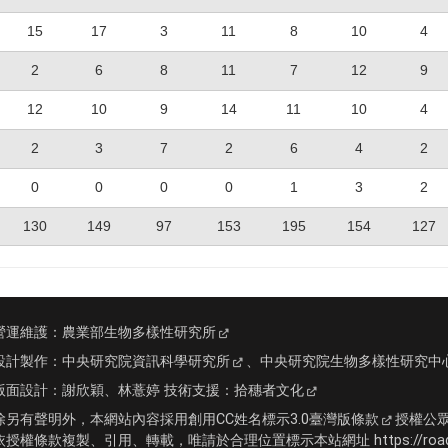
15
17
3
11
8
10
4
2
6
8
11
7
12
9
12
10
9
14
11
10
4
2
3
7
2
6
4
2
0
0
0
0
1
3
2
130
149
97
153
195
154
127
營運維護：
農業部生物多樣性研究所
設計製作：
中央研究院資訊科學研究所
、
中央研究院生物多樣性研究中
版面設計：
謝欣穎、林薏婷
技術支援：
拾穗者文化
除另有聲明外，本網站內容採用
創用CC姓名標示3.0臺灣版條款
授權公
依授權條款複製、引用、轉載，唯請於合理位置標示本站網址 https://roadki