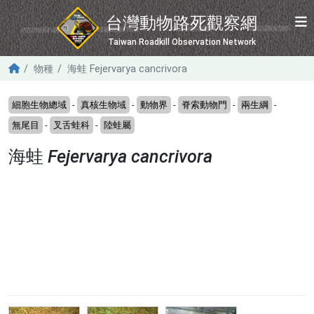
移至主內容
台灣動物路死觀察網
Taiwan Roadkill Observation Network
物種
海蛙 Fejervarya cancrivora
細胞生物總域
-
真核生物域
-
動物界
-
脊索動物門
-
兩生綱
-
無尾目
-
叉舌蛙科
-
陸蛙屬
海蛙
Fejervarya cancrivora