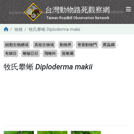
移至主內容
台灣動物路死觀察網
Taiwan Roadkill Observation Network
物種
牧氏攀蜥 Diploderma makii
細胞生物總域
-
真核生物域
-
動物界
-
脊索動物門
-
爬蟲綱
-
有鱗目
-
蜥蜴亞目
-
飛蜥科
-
龍蜥屬
牧氏攀蜥
Diploderma makii