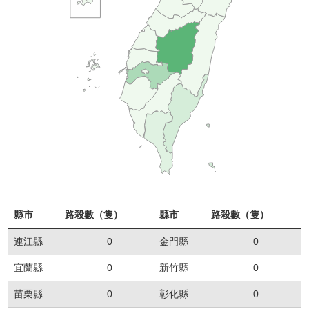
縣市
路殺數（隻）
縣市
路殺數（隻）
連江縣
0
金門縣
0
宜蘭縣
0
新竹縣
0
苗栗縣
0
彰化縣
0