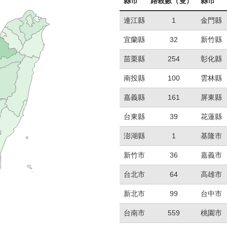
縣市
路殺數（隻）
縣市
連江縣
1
金門縣
宜蘭縣
32
新竹縣
苗栗縣
254
彰化縣
南投縣
100
雲林縣
嘉義縣
161
屏東縣
台東縣
39
花蓮縣
澎湖縣
1
基隆市
新竹市
36
嘉義市
台北市
64
高雄市
新北市
99
台中市
台南市
559
桃園市