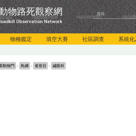
動物路死觀察網
oadkill Observation Network
物種鑑定
填空大賽
社區調查
系統化
索動物門
-
鳥綱
-
雀形目
-
繡眼科