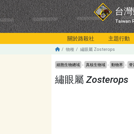
移至主內容
台灣
Taiwan R
關於路殺社
主題行動
物種
繡眼屬 Zosterops
細胞生物總域
-
真核生物域
-
動物界
-
脊
繡眼屬
Zosterops