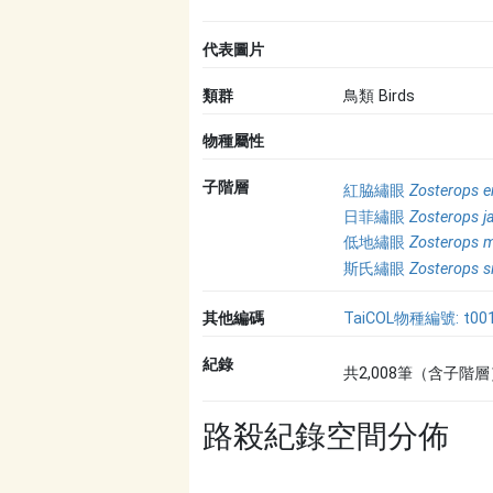
代表圖片
類群
鳥類 Birds
物種屬性
子階層
紅脇繡眼
Zosterops e
日菲繡眼
Zosterops j
低地繡眼
Zosterops 
斯氏繡眼
Zosterops s
其他編碼
TaiCOL物種編號: t00
紀錄
共2,008筆（含子階層
路殺紀錄空間分佈