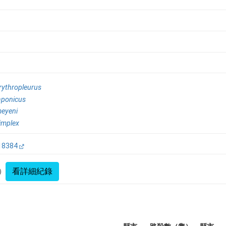
rythropleurus
aponicus
meyeni
implex
18384
看詳細紀錄
）