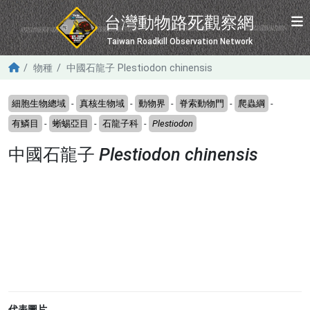
移至主內容
台灣動物路死觀察網
Taiwan Roadkill Observation Network
物種
中國石龍子 Plestiodon chinensis
細胞生物總域
-
真核生物域
-
動物界
-
脊索動物門
-
爬蟲綱
-
有鱗目
-
蜥蜴亞目
-
石龍子科
-
Plestiodon
中國石龍子
Plestiodon chinensis
代表圖片