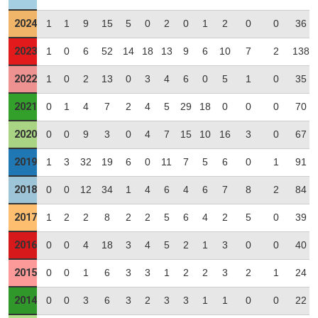
2024
1
1
9
15
5
0
2
0
1
2
0
0
36
2023
1
0
6
52
14
18
13
9
6
10
7
2
138
2022
1
0
2
13
0
3
4
6
0
5
1
0
35
2021
0
1
4
7
2
4
5
29
18
0
0
0
70
2020
0
0
9
3
0
4
7
15
10
16
3
0
67
2019
1
3
32
19
6
0
11
7
5
6
0
1
91
2018
0
0
12
34
1
4
6
4
6
7
8
2
84
2017
1
2
2
8
2
2
5
6
4
2
5
0
39
2016
0
0
4
18
3
4
5
2
1
3
0
0
40
2015
0
0
1
6
3
3
1
2
2
3
2
1
24
2014
0
0
3
6
3
2
3
3
1
1
0
0
22